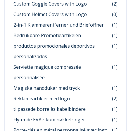
Custom Goggle Covers with Logo
(2)
Custom Helmet Covers with Logo
(0)
2-in-1 Klammerentferner und Brieföffner
(1)
Bedrukbare Promotieartikelen
(1)
productos promocionales deportivos
(1)
personalizados
Serviette magique compressée
(1)
personnalisée
Magiska handdukar med tryck
(1)
Reklameartikler med logo
(2)
tilpassede borrelås kabelbindere
(1)
Flytende EVA-skum nøkkelringer
(1)
Porte-clés en métal personnalisé avec logo
(1)