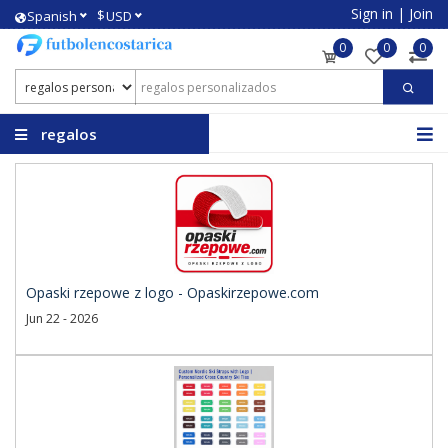
Sign in
|
Join
$
Spanish
USD
0
0
0
regalos
personalizados
Opaski rzepowe z logo - Opaskirzepowe.com
Jun 22 - 2026