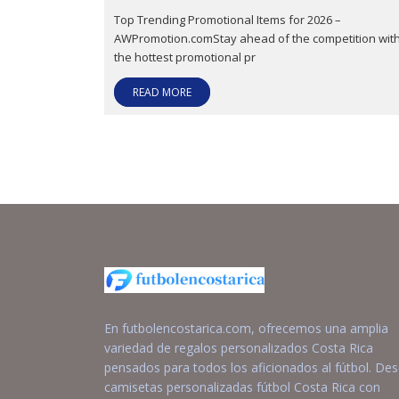
Top Trending Promotional Items for 2026 –
AWPromotion.comStay ahead of the competition wit
the hottest promotional pr
READ MORE
En futbolencostarica.com, ofrecemos una amplia
variedad de regalos personalizados Costa Rica
pensados para todos los aficionados al fútbol. De
camisetas personalizadas fútbol Costa Rica con