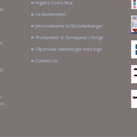
regalos Costa Rica
lo
1a Werbemittel
personalisierte Schlüsselanhänger
Profilartikler & Firmagaver i Norge
on
Tilpassede nøkkelringer med logo
Contact Us
Si
n
po.