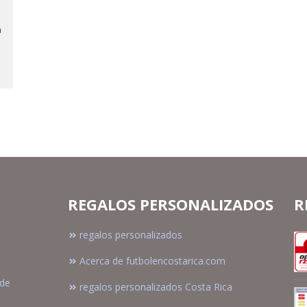
h
REGALOS PERSONALIZADOS
R
regalos personalizados
Acerca de futbolencostarica.com
sde
regalos personalizados Costa Rica