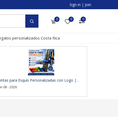
Sign in
|
Join
0
0
0
egalos personalizados Costa Rica
intas para Esquís Personalizadas con Logo | ..
un 08 - 2026