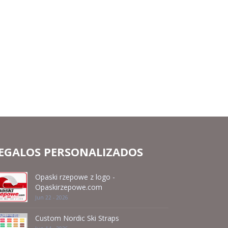
EGALOS PERSONALIZADOS
Opaski rzepowe z logo -
Opaskirzepowe.com
Jun 22 - 2026
Custom Nordic Ski Straps