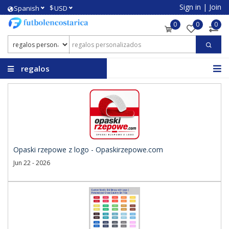
Sign in
|
Join
$
Spanish
USD
0
0
0
regalos
personalizados
Opaski rzepowe z logo - Opaskirzepowe.com
Jun 22 - 2026