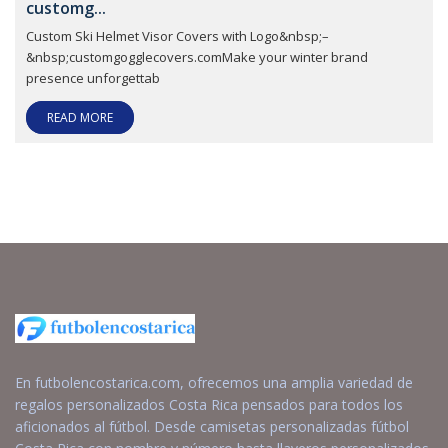
customg...
Custom Ski Helmet Visor Covers with Logo&nbsp;–
&nbsp;customgogglecovers.comMake your winter brand
presence unforgettab
READ MORE
En futbolencostarica.com, ofrecemos una amplia variedad de
regalos personalizados Costa Rica pensados para todos los
aficionados al fútbol. Desde camisetas personalizadas fútbol