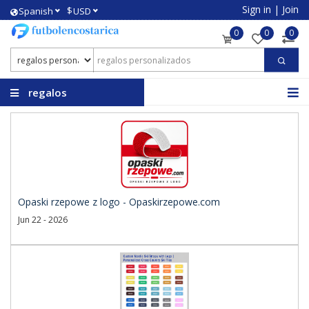
Sign in
|
Join
$
Spanish
USD
0
0
0
regalos
personalizados
Opaski rzepowe z logo - Opaskirzepowe.com
Jun 22 - 2026