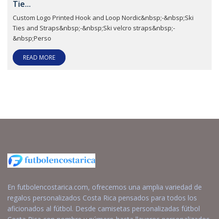
Tie...
Custom Logo Printed Hook and Loop Nordic&nbsp;-&nbsp;Ski
Ties and Straps&nbsp;-&nbsp;Ski velcro straps&nbsp;-
&nbsp;Perso
READ MORE
En futbolencostarica.com, ofrecemos una amplia variedad de
regalos personalizados Costa Rica pensados para todos los
aficionados al fútbol. Desde camisetas personalizadas fútbol