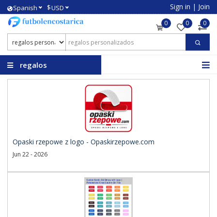
Sign in
|
Join
$
Spanish
USD
0
0
0
regalos
personalizados
Opaski rzepowe z logo - Opaskirzepowe.com
Jun 22 - 2026