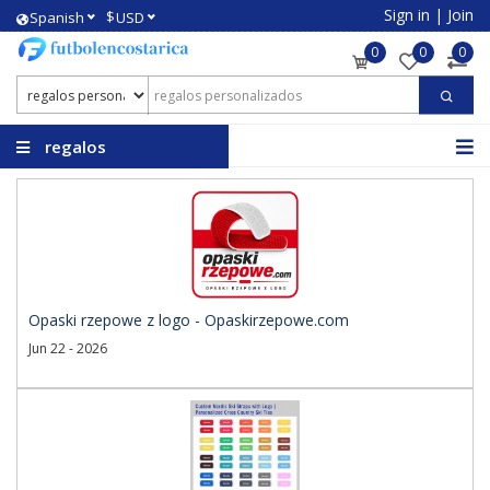
Sign in
|
Join
$
Spanish
USD
0
0
0
regalos
personalizados
Opaski rzepowe z logo - Opaskirzepowe.com
Jun 22 - 2026