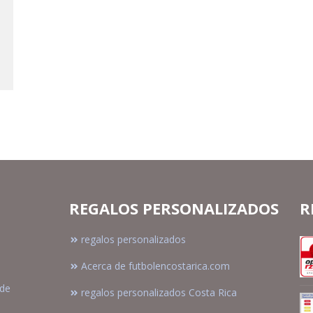
REGALOS PERSONALIZADOS
R
regalos personalizados
Acerca de futbolencostarica.com
sde
regalos personalizados Costa Rica