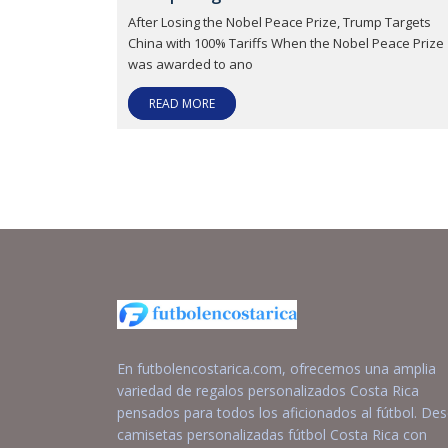
After Losing the Nobel Peace Prize, Trump Targets
China with 100% Tariffs When the Nobel Peace Prize
was awarded to ano
READ MORE
En futbolencostarica.com, ofrecemos una amplia
variedad de regalos personalizados Costa Rica
pensados para todos los aficionados al fútbol. De
camisetas personalizadas fútbol Costa Rica con