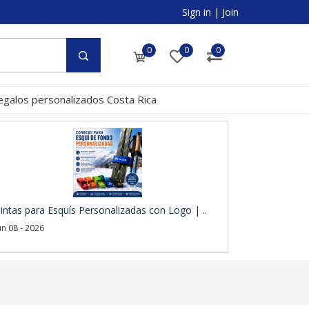
Sign in
|
Join
0
0
0
egalos personalizados Costa Rica
intas para Esquís Personalizadas con Logo | ..
un 08 - 2026