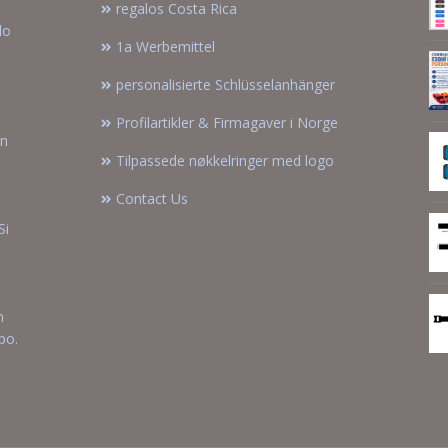
regalos Costa Rica
lo
1a Werbemittel
personalisierte Schlüsselanhänger
Profilartikler & Firmagaver i Norge
on
Tilpassede nøkkelringer med logo
Contact Us
Si
n
po.