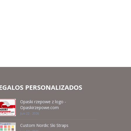
EGALOS PERSONALIZADOS
Opaski rzepowe z logo -
Opaskirzepowe.com
Jun 22 - 2026
Custom Nordic Ski Straps